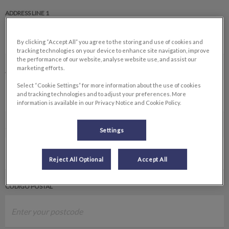
ADDRESS LINE 1
By clicking “Accept All” you agree to the storing and use of cookies and
tracking technologies on your device to enhance site navigation, improve
the performance of our website, analyse website use, and assist our
marketing efforts.
ADDRESS LINE 2
Select “Cookie Settings” for more information about the use of cookies
and tracking technologies and to adjust your preferences. More
information is available in our Privacy Notice and Cookie Policy.
CIUDAD
Settings
Reject All Optional
Accept All
CÓDIGO POSTAL